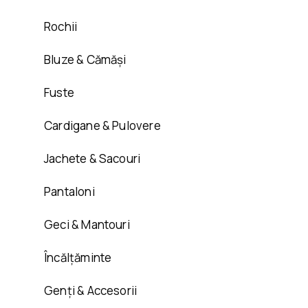
Rochii
Bluze & Cămăși
Fuste
Cardigane & Pulovere
Jachete & Sacouri
Pantaloni
Geci & Mantouri
Încălțăminte
Genți & Accesorii