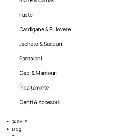
Bluze & Cămăși
Fuste
Cardigane & Pulovere
Jachete & Sacouri
Pantaloni
Geci & Mantouri
Încălțăminte
Genți & Accesorii
% SALE
Blog