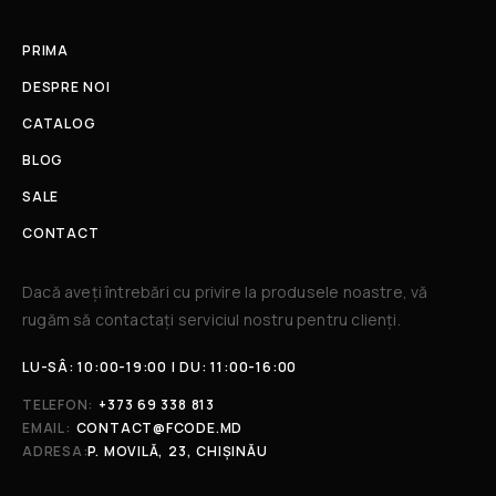
PRIMA
DESPRE NOI
CATALOG
BLOG
SALE
CONTACT
Dacă aveți întrebări cu privire la produsele noastre, vă
rugăm să contactați serviciul nostru pentru clienți.​
LU-SÂ: 10:00-19:00 | DU: 11:00-16:00
TELEFON:
+373 69 338 813
EMAIL:
CONTACT@FCODE.MD
ADRESA:
P. MOVILĂ, 23, CHIȘINĂU