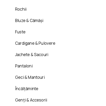
Rochii
Bluze & Cămăși
Fuste
Cardigane & Pulovere
Jachete & Sacouri
Pantaloni
Geci & Mantouri
Încălțăminte
Genți & Accesorii