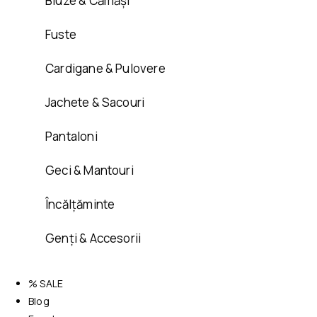
Bluze & Cămăși
Fuste
Cardigane & Pulovere
Jachete & Sacouri
Pantaloni
Geci & Mantouri
Încălțăminte
Genți & Accesorii
% SALE
Blog