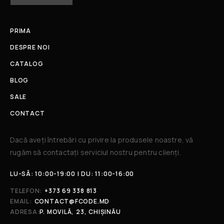
PRIMA
DESPRE NOI
CATALOG
BLOG
SALE
CONTACT
Dacă aveți întrebări cu privire la produsele noastre, vă
rugăm să contactați serviciul nostru pentru clienți.​
LU-SÂ: 10:00-19:00 | DU: 11:00-16:00
TELEFON:
+373 69 338 813
EMAIL:
CONTACT@FCODE.MD
ADRESA:
P. MOVILĂ, 23, CHIȘINĂU