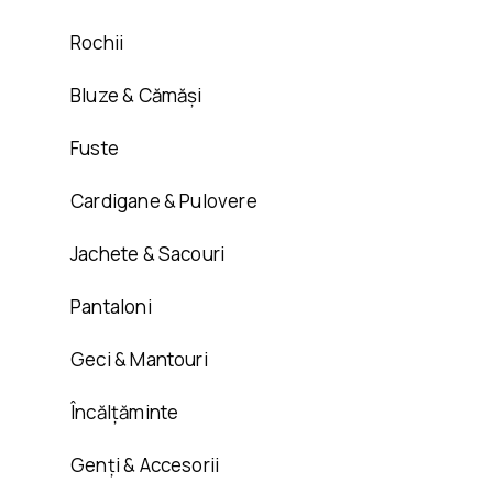
Rochii
Bluze & Cămăși
Fuste
Cardigane & Pulovere
Jachete & Sacouri
Pantaloni
Geci & Mantouri
Încălțăminte
Genți & Accesorii