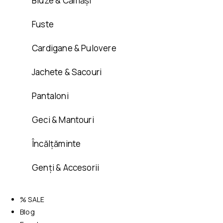
Bluze & Cămăși
Fuste
Cardigane & Pulovere
Jachete & Sacouri
Pantaloni
Geci & Mantouri
Încălțăminte
Genți & Accesorii
% SALE
Blog