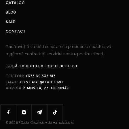
CATALOG
BLOG
SALE
CONTACT
Dacă aveți întrebări cu privire la produsele noastre, vă
rugăm să contactați serviciul nostru pentru clienți.​
LU-SÂ: 10:00-19:00 | DU: 11:00-16:00
TELEFON:
+373 69 338 813
EMAIL:
CONTACT@FCODE.MD
ADRESA:
P. MOVILĂ, 23, CHIȘINĂU
© 2026 FCode. Creat cu ♥ de kernelstudio.