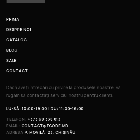
PRIMA
DESPRE NOI
CATALOG
BLOG
SALE
CONTACT
Dacă aveți întrebări cu privire la produsele noastre, vă
rugăm să contactați serviciul nostru pentru clienți.​
LU-SÂ: 10:00-19:00 | DU: 11:00-16:00
TELEFON:
+373 69 338 813
EMAIL:
CONTACT@FCODE.MD
ADRESA:
P. MOVILĂ, 23, CHIȘINĂU