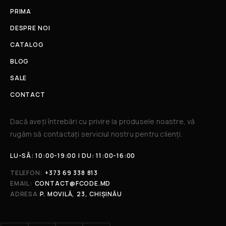
PRIMA
DESPRE NOI
CATALOG
BLOG
SALE
CONTACT
Dacă aveți întrebări cu privire la produsele noastre, vă
rugăm să contactați serviciul nostru pentru clienți.​
LU-SÂ: 10:00-19:00 | DU: 11:00-16:00
TELEFON:
+373 69 338 813
EMAIL:
CONTACT@FCODE.MD
ADRESA:
P. MOVILĂ, 23, CHIȘINĂU