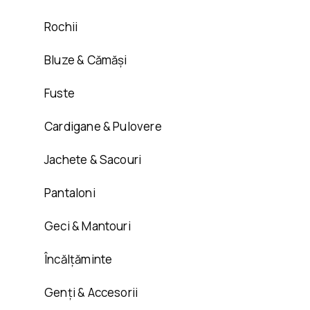
Rochii
Bluze & Cămăși
Fuste
Cardigane & Pulovere
Jachete & Sacouri
Pantaloni
Geci & Mantouri
Încălțăminte
Genți & Accesorii