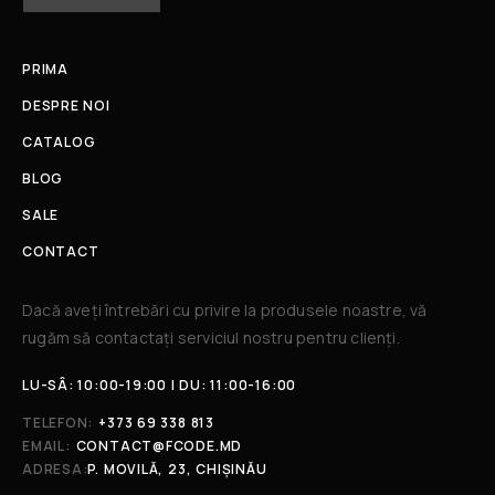
PRIMA
DESPRE NOI
CATALOG
BLOG
SALE
CONTACT
Dacă aveți întrebări cu privire la produsele noastre, vă
rugăm să contactați serviciul nostru pentru clienți.​
LU-SÂ: 10:00-19:00 | DU: 11:00-16:00
TELEFON:
+373 69 338 813
EMAIL:
CONTACT@FCODE.MD
ADRESA:
P. MOVILĂ, 23, CHIȘINĂU