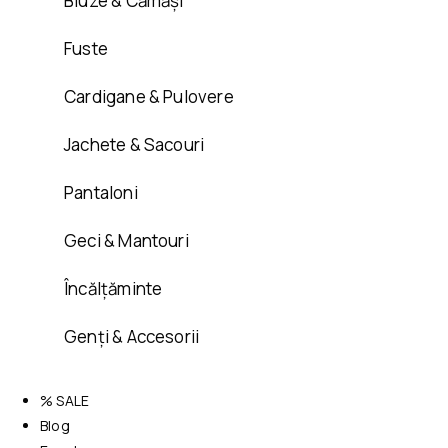
Bluze & Cămăși
Fuste
Cardigane & Pulovere
Jachete & Sacouri
Pantaloni
Geci & Mantouri
Încălțăminte
Genți & Accesorii
% SALE
Blog