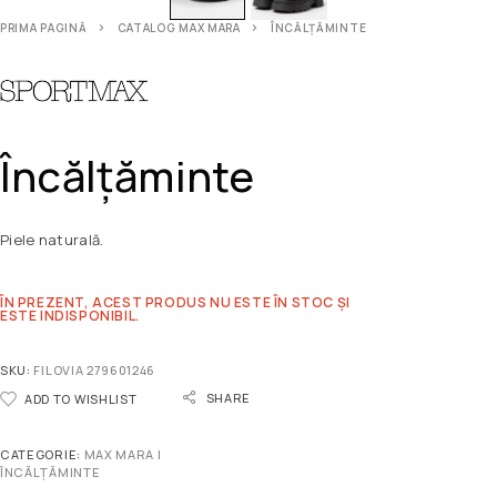
PRIMA PAGINĂ
CATALOG MAX MARA
ÎNCĂLȚĂMINTE
Încălțăminte
Piele naturală.
ÎN PREZENT, ACEST PRODUS NU ESTE ÎN STOC ȘI
ESTE INDISPONIBIL.
SKU:
FILOVIA 279601246
SHARE
ADD TO WISHLIST
CATEGORIE:
MAX MARA |
ÎNCĂLȚĂMINTE