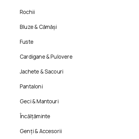
Rochii
Bluze & Cămăși
Fuste
Cardigane & Pulovere
Jachete & Sacouri
Pantaloni
Geci & Mantouri
Încălțăminte
Genți & Accesorii