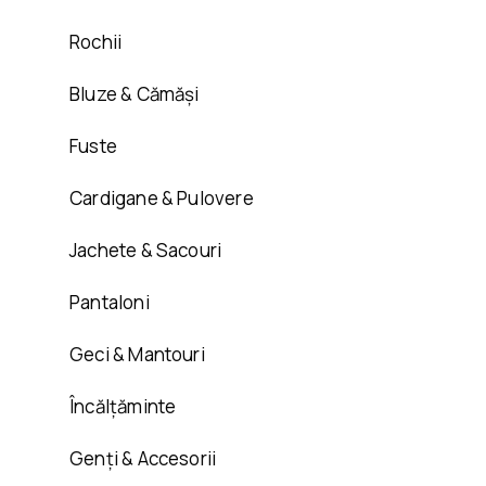
Rochii
Bluze & Cămăși
Fuste
Cardigane & Pulovere
Jachete & Sacouri
Pantaloni
Geci & Mantouri
Încălțăminte
Genți & Accesorii