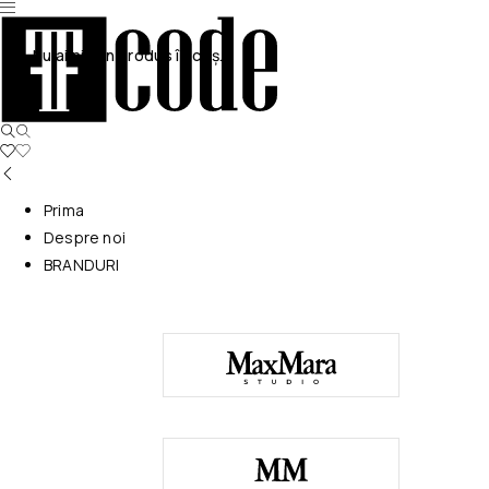
Nu ai niciun produs în coș.
Prima
Despre noi
BRANDURI