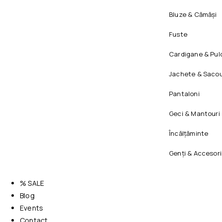
Bluze & Cămăși
Fuste
Cardigane & Pul
Jachete & Sacou
Pantaloni
Geci & Mantouri
Încălțăminte
Genți & Accesori
% SALE
Blog
Events
Contact