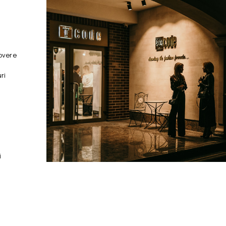
overe
ri
i