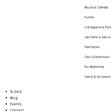
Bluze & Cămăși
Fuste
Cardigane & Pul
Jachete & Sacou
Pantaloni
Geci & Mantouri
Încălțăminte
Genți & Accesori
% SALE
Blog
Events
Contact