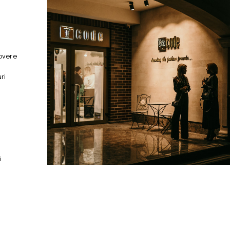
overe
ri
i