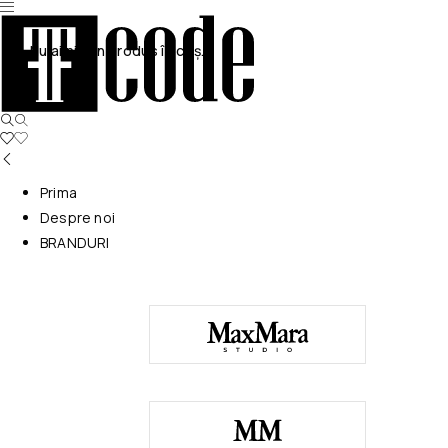
Nu ai niciun produs în coș.
Prima
Despre noi
BRANDURI