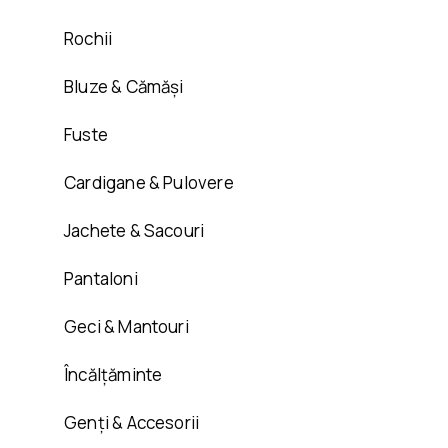
Rochii
Bluze & Cămăși
Fuste
Cardigane & Pulovere
Jachete & Sacouri
Pantaloni
Geci & Mantouri
Încălțăminte
Genți & Accesorii