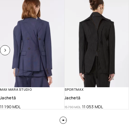
MAX MARA STUDIO
SPORTMAX
Jachetă
Jachetă
11 190
MDL
11 053
MDL
15 790
MDL