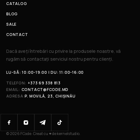
CATALOG
BLOG
SALE
CONTACT
Dacă aveți întrebări cu privire la produsele noastre, vă
rugăm să contactați serviciul nostru pentru clienți.​
LU-SÂ: 10:00-19:00 | DU: 11:00-16:00
TELEFON:
+373 69 338 813
EMAIL:
CONTACT@FCODE.MD
ADRESA:
P. MOVILĂ, 23, CHIȘINĂU
© 2026 FCode. Creat cu ♥ de kernelstudio.