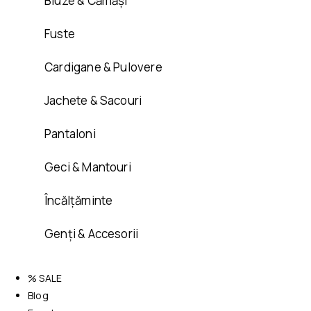
Bluze & Cămăși
Fuste
Cardigane & Pulovere
Jachete & Sacouri
Pantaloni
Geci & Mantouri
Încălțăminte
Genți & Accesorii
% SALE
Blog