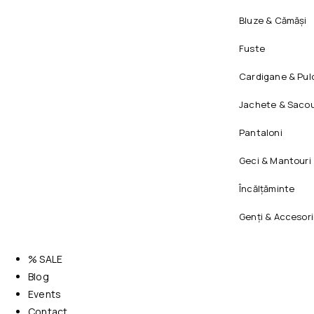
Bluze & Cămăși
Fuste
Cardigane & Pul
Jachete & Sacou
Pantaloni
Geci & Mantouri
Încălțăminte
Genți & Accesori
% SALE
Blog
Events
Contact