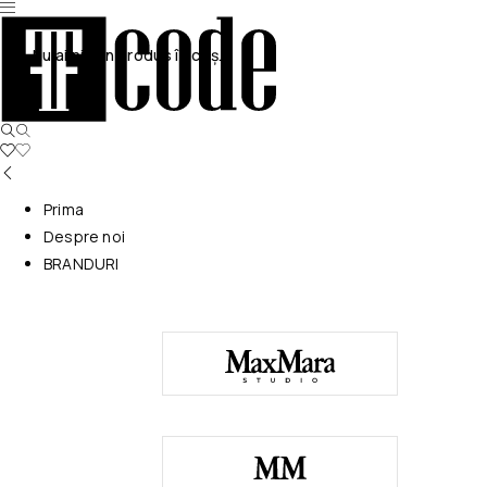
Nu ai niciun produs în coș.
Prima
Despre noi
BRANDURI