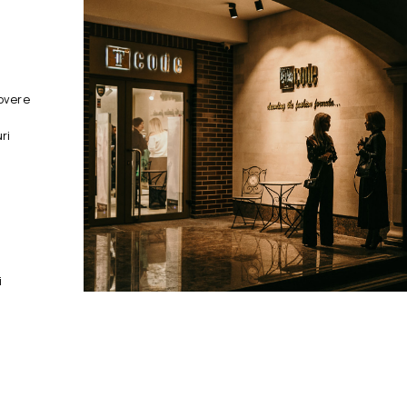
overe
ri
i