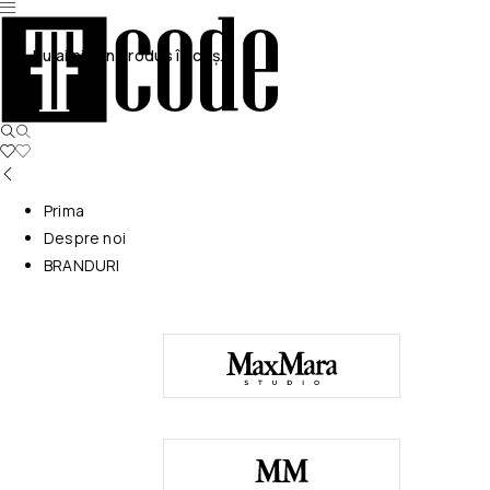
Nu ai niciun produs în coș.
Prima
Despre noi
BRANDURI