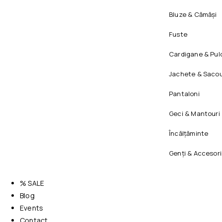
Bluze & Cămăși
Fuste
Cardigane & Pul
Jachete & Sacou
Pantaloni
Geci & Mantouri
Încălțăminte
Genți & Accesori
% SALE
Blog
Events
Contact