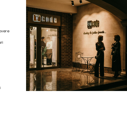
overe
ri
i