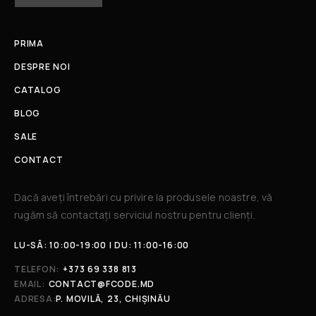
PRIMA
DESPRE NOI
CATALOG
BLOG
SALE
CONTACT
Dacă aveți întrebări cu privire la produsele noastre, vă
rugăm să contactați serviciul nostru pentru clienți.​
LU-SÂ: 10:00-19:00 | DU: 11:00-16:00
TELEFON:
+373 69 338 813
EMAIL:
CONTACT@FCODE.MD
ADRESA:
P. MOVILĂ, 23, CHIȘINĂU