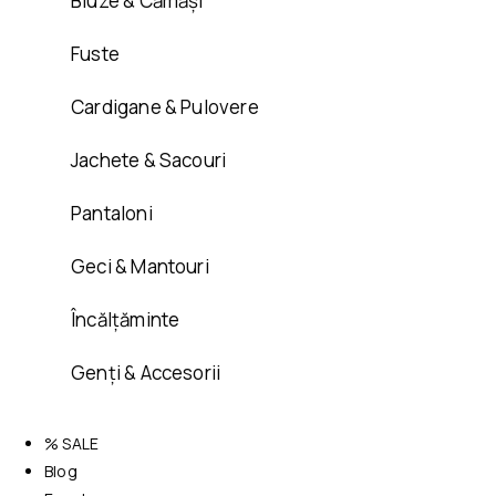
Bluze & Cămăși
Fuste
Cardigane & Pulovere
Jachete & Sacouri
Pantaloni
Geci & Mantouri
Încălțăminte
Genți & Accesorii
% SALE
Blog