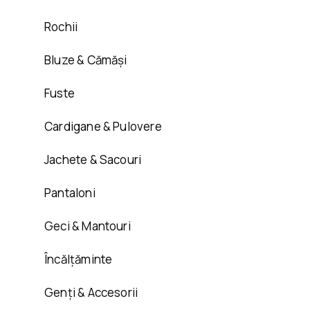
Rochii
Bluze & Cămăși
Fuste
Cardigane & Pulovere
Jachete & Sacouri
Pantaloni
Geci & Mantouri
Încălțăminte
Genți & Accesorii