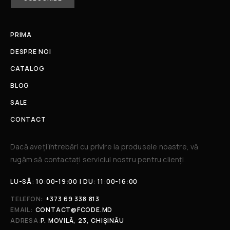
PRIMA
DESPRE NOI
CATALOG
BLOG
SALE
CONTACT
Dacă aveți întrebări cu privire la produsele noastre, vă
rugăm să contactați serviciul nostru pentru clienți.​
LU-SÂ: 10:00-19:00 | DU: 11:00-16:00
TELEFON:
+373 69 338 813
EMAIL:
CONTACT@FCODE.MD
ADRESA:
P. MOVILĂ, 23, CHIȘINĂU