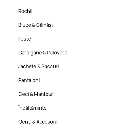
Rochii
Bluze & Cămăși
Fuste
Cardigane & Pulovere
Jachete & Sacouri
Pantaloni
Geci & Mantouri
Încălțăminte
Genți & Accesorii