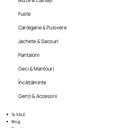
Bluze & Cămăși
Fuste
Cardigane & Pulovere
Jachete & Sacouri
Pantaloni
Geci & Mantouri
Încălțăminte
Genți & Accesorii
% SALE
Blog