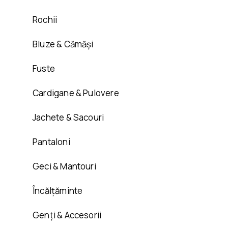
Rochii
Bluze & Cămăși
Fuste
Cardigane & Pulovere
Jachete & Sacouri
Pantaloni
Geci & Mantouri
Încălțăminte
Genți & Accesorii