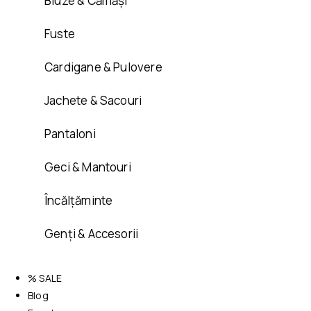
Bluze & Cămăși
Fuste
Cardigane & Pulovere
Jachete & Sacouri
Pantaloni
Geci & Mantouri
Încălțăminte
Genți & Accesorii
% SALE
Blog