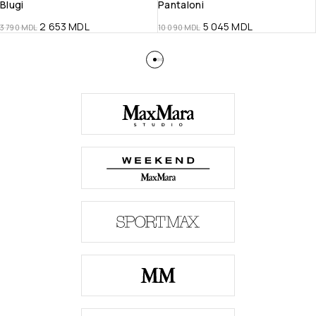
Blugi
Pantaloni
2 653
MDL
5 045
MDL
3 790
MDL
10 090
MDL