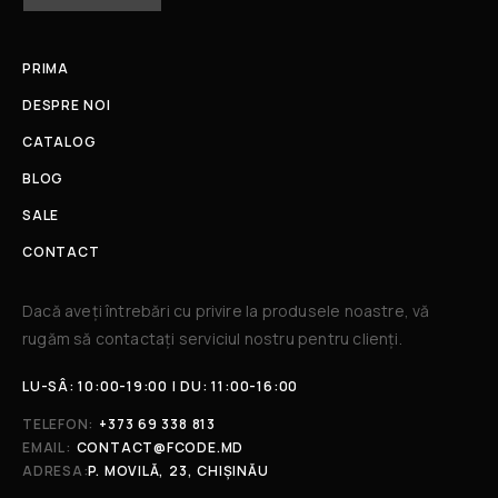
PRIMA
DESPRE NOI
CATALOG
BLOG
SALE
CONTACT
Dacă aveți întrebări cu privire la produsele noastre, vă
rugăm să contactați serviciul nostru pentru clienți.​
LU-SÂ: 10:00-19:00 | DU: 11:00-16:00
TELEFON:
+373 69 338 813
EMAIL:
CONTACT@FCODE.MD
ADRESA:
P. MOVILĂ, 23, CHIȘINĂU