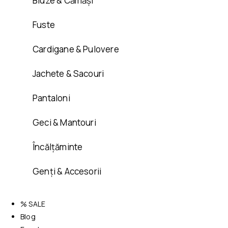
Bluze & Cămăși
Fuste
Cardigane & Pulovere
Jachete & Sacouri
Pantaloni
Geci & Mantouri
Încălțăminte
Genți & Accesorii
% SALE
Blog