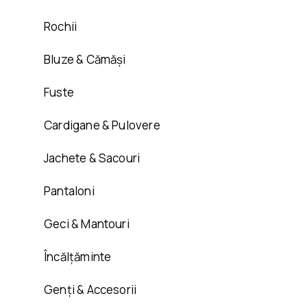
Rochii
Bluze & Cămăși
Fuste
Cardigane & Pulovere
Jachete & Sacouri
Pantaloni
Geci & Mantouri
Încălțăminte
Genți & Accesorii