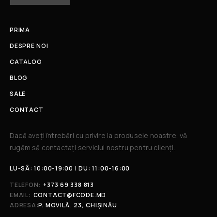
PRIMA
DESPRE NOI
CATALOG
BLOG
SALE
CONTACT
Dacă aveți întrebări cu privire la produsele noastre, vă
rugăm să contactați serviciul nostru pentru clienți.​
LU-SÂ: 10:00-19:00 | DU: 11:00-16:00
TELEFON:
+373 69 338 813
EMAIL:
CONTACT@FCODE.MD
ADRESA:
P. MOVILĂ, 23, CHIȘINĂU