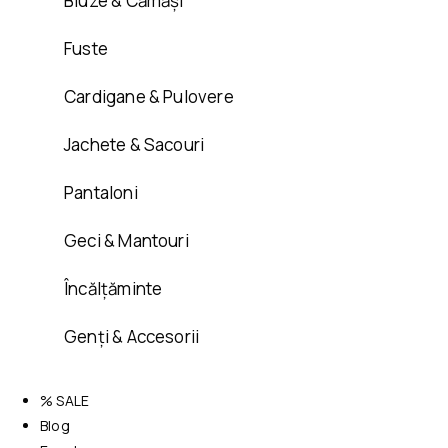
Bluze & Cămăși
Fuste
Cardigane & Pulovere
Jachete & Sacouri
Pantaloni
Geci & Mantouri
Încălțăminte
Genți & Accesorii
% SALE
Blog