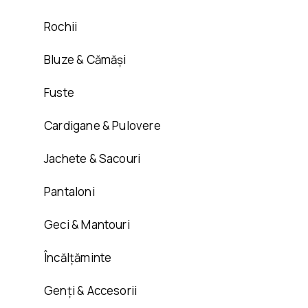
Rochii
Bluze & Cămăși
Fuste
Cardigane & Pulovere
Jachete & Sacouri
Pantaloni
Geci & Mantouri
Încălțăminte
Genți & Accesorii