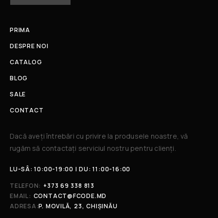
PRIMA
DESPRE NOI
CATALOG
BLOG
SALE
CONTACT
Dacă aveți întrebări cu privire la produsele noastre, vă
rugăm să contactați serviciul nostru pentru clienți.​
LU-SÂ: 10:00-19:00 | DU: 11:00-16:00
TELEFON:
+373 69 338 813
EMAIL:
CONTACT@FCODE.MD
ADRESA:
P. MOVILĂ, 23, CHIȘINĂU