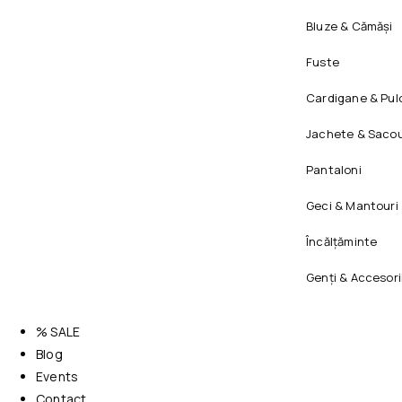
Bluze & Cămăși
Fuste
Cardigane & Pul
Jachete & Sacou
Pantaloni
Geci & Mantouri
Încălțăminte
Genți & Accesori
% SALE
Blog
Events
Contact