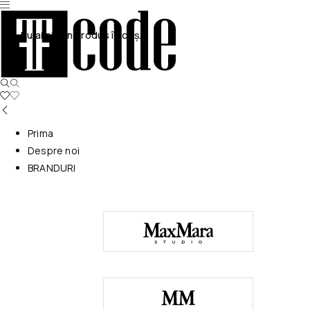
Nu ai niciun produs în coș.
Prima
Despre noi
BRANDURI