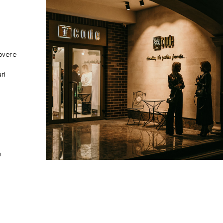
overe
ri
i