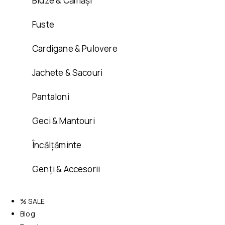
Bluze & Cămăși
Fuste
Cardigane & Pulovere
Jachete & Sacouri
Pantaloni
Geci & Mantouri
Încălțăminte
Genți & Accesorii
% SALE
Blog