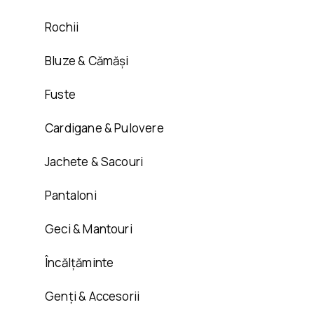
Rochii
Bluze & Cămăși
Fuste
Cardigane & Pulovere
Jachete & Sacouri
Pantaloni
Geci & Mantouri
Încălțăminte
Genți & Accesorii