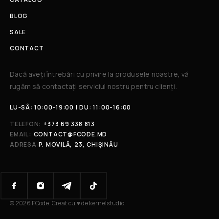
BLOG
SALE
CONTACT
Dacă aveți întrebări cu privire la produsele noastre, vă
rugăm să contactați serviciul nostru pentru clienți.​
LU-SÂ: 10:00-19:00 | DU: 11:00-16:00
TELEFON:
+373 69 338 813
EMAIL:
CONTACT@FCODE.MD
ADRESA:
P. MOVILĂ, 23, CHIȘINĂU
© 2026 FCode. Creat cu ♥ de kernelstudio.