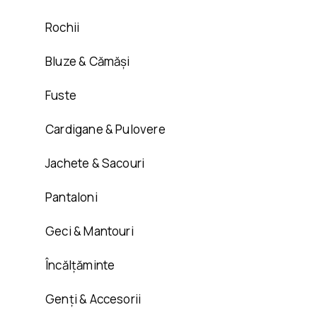
Rochii
Bluze & Cămăși
Fuste
Cardigane & Pulovere
Jachete & Sacouri
Pantaloni
Geci & Mantouri
Încălțăminte
Genți & Accesorii