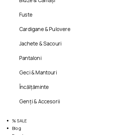
Bluze & Cămăși
Fuste
Cardigane & Pulovere
Jachete & Sacouri
Pantaloni
Geci & Mantouri
Încălțăminte
Genți & Accesorii
% SALE
Blog