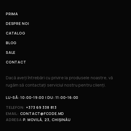
PRIMA
DESPRE NOI
CATALOG
BLOG
SALE
CONTACT
Dacă aveți întrebări cu privire la produsele noastre, vă
rugăm să contactați serviciul nostru pentru clienți.​
LU-SÂ: 10:00-19:00 | DU: 11:00-16:00
TELEFON:
+373 69 338 813
EMAIL:
CONTACT@FCODE.MD
ADRESA:
P. MOVILĂ, 23, CHIȘINĂU