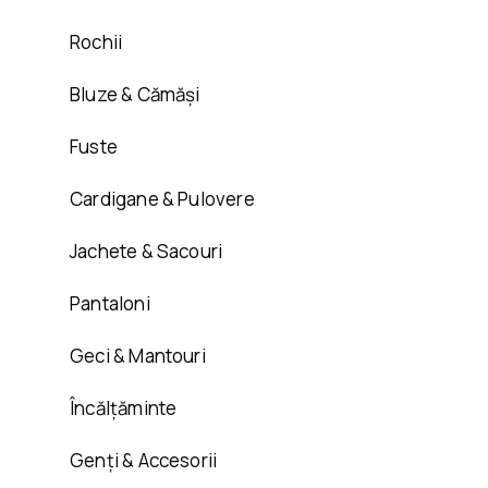
Rochii
Bluze & Cămăși
Fuste
Cardigane & Pulovere
Jachete & Sacouri
Pantaloni
Geci & Mantouri
Încălțăminte
Genți & Accesorii