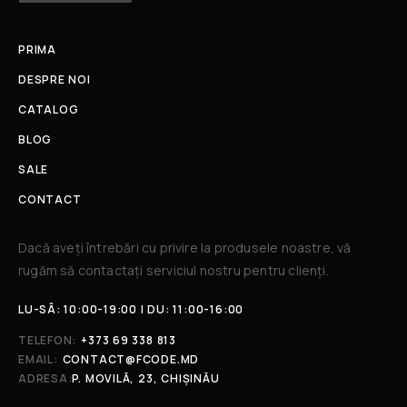
PRIMA
DESPRE NOI
CATALOG
BLOG
SALE
CONTACT
Dacă aveți întrebări cu privire la produsele noastre, vă
rugăm să contactați serviciul nostru pentru clienți.​
LU-SÂ: 10:00-19:00 | DU: 11:00-16:00
TELEFON:
+373 69 338 813
EMAIL:
CONTACT@FCODE.MD
ADRESA:
P. MOVILĂ, 23, CHIȘINĂU