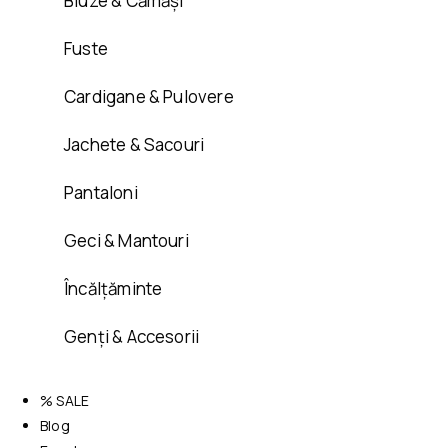
Bluze & Cămăși
Fuste
Cardigane & Pulovere
Jachete & Sacouri
Pantaloni
Geci & Mantouri
Încălțăminte
Genți & Accesorii
% SALE
Blog