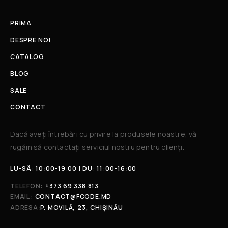
PRIMA
DESPRE NOI
CATALOG
BLOG
SALE
CONTACT
Dacă aveți întrebări cu privire la produsele noastre, vă
rugăm să contactați serviciul nostru pentru clienți.​
LU-SÂ: 10:00-19:00 | DU: 11:00-16:00
TELEFON:
+373 69 338 813
EMAIL:
CONTACT@FCODE.MD
ADRESA:
P. MOVILĂ, 23, CHIȘINĂU