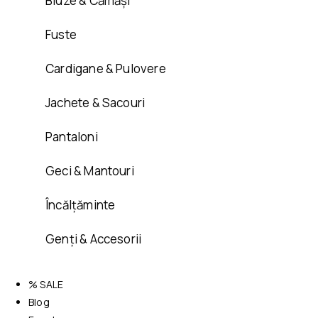
Bluze & Cămăși
Fuste
Cardigane & Pulovere
Jachete & Sacouri
Pantaloni
Geci & Mantouri
Încălțăminte
Genți & Accesorii
% SALE
Blog