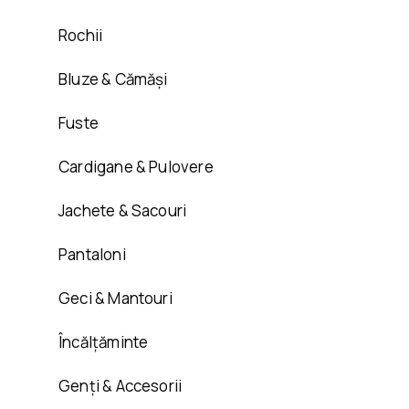
Rochii
Bluze & Cămăși
Fuste
Cardigane & Pulovere
Jachete & Sacouri
Pantaloni
Geci & Mantouri
Încălțăminte
Genți & Accesorii