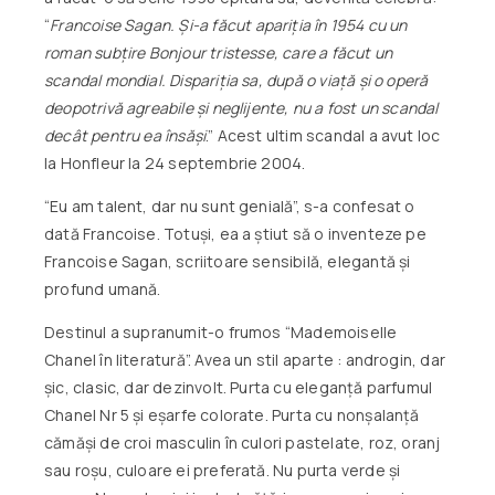
“
Francoise Sagan.
Și-a făcut
apariția în 1954 cu un
roman subțire Bonjour tristesse, care a făcut un
scandal mondial. Dispariția sa, după o viață și o operă
deopotrivă agreabile și neglijente, nu a fost un scandal
decât pentru ea însăși
.” Acest ultim scandal a avut loc
la Honfleur la 24 septembrie 2004.
“Eu am talent, dar nu sunt genială”, s-a confesat o
dată Francoise. Totuși, ea a știut să o inventeze pe
Francoise Sagan, scriitoare sensibilă, elegantă și
profund umană.
Destinul a supranumit-o frumos “Mademoiselle
Chanel în literatură”. Avea un stil aparte : androgin, dar
șic, clasic, dar dezinvolt. Purta cu eleganță parfumul
Chanel Nr 5 și eșarfe colorate. Purta cu nonșalanță
cămăși de croi masculin în culori pastelate, roz, oranj
sau roșu, culoare ei preferată. Nu purta verde și