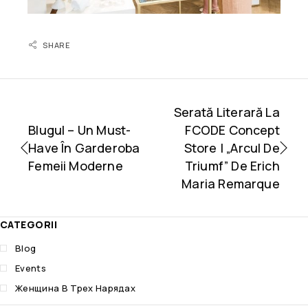
SHARE
Serată Literară La
Blugul – Un Must-
FCODE Concept
Have În Garderoba
Store | „Arcul De
Femeii Moderne
Triumf” De Erich
Maria Remarque
CATEGORII
Blog
Events
Женщина В Трех Нарядах