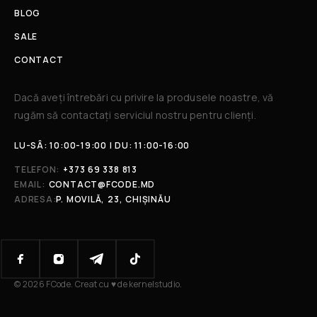
BLOG
SALE
CONTACT
Dacă aveți întrebări cu privire la produsele noastre, vă
rugăm să contactați serviciul nostru pentru clienți.​
LU-SÂ: 10:00-19:00 | DU: 11:00-16:00
TELEFON:
+373 69 338 813
EMAIL:
CONTACT@FCODE.MD
ADRESA:
P. MOVILĂ, 23, CHIȘINĂU
© 2026 FCode. Creat cu ♥ de kernelstudio.