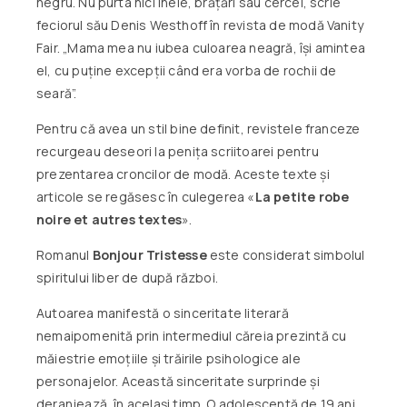
negru. Nu purta nici inele, brățări sau cercei, scrie
feciorul său Denis Westhoff în revista de modă Vanity
Fair. „Mama mea nu iubea culoarea neagră, își amintea
el, cu puține excepții când era vorba de rochii de
seară”.
Pentru că avea un stil bine definit, revistele franceze
recurgeau deseori la penița scriitoarei pentru
prezentarea croncilor de modă. Aceste texte și
articole se regăsesc în culegerea «
La petite robe
noire et autres textes
».
Romanul
Bonjour Tristesse
este considerat simbolul
spiritului liber de după război.
Autoarea manifestă o sinceritate literară
nemaipomenită prin intermediul căreia prezintă cu
măiestrie emoțiile și trăirile psihologice ale
personajelor. Această sinceritate surprinde și
deranjează, în același timp. O adolescentă de 19 ani