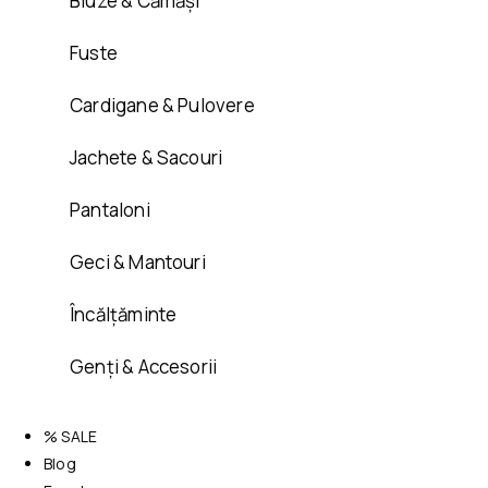
Bluze & Cămăși
Fuste
Cardigane & Pulovere
Jachete & Sacouri
Pantaloni
Geci & Mantouri
Încălțăminte
Genți & Accesorii
% SALE
Blog