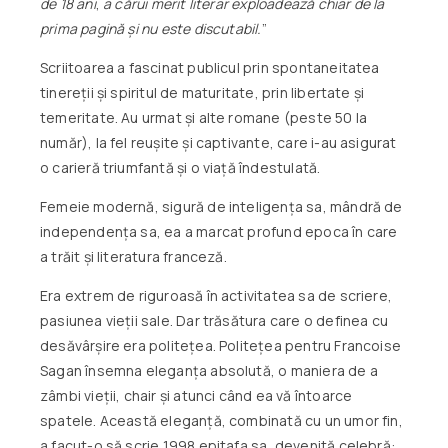
de 18 ani
,
a cărui merit literar exploadează chiar de la
prima pagină și nu este discutabil.
”
Scriitoarea a fascinat publicul prin spontaneitatea
tinereții și spiritul de maturitate, prin libertate și
temeritate. Au urmat și alte romane (peste 50 la
număr), la fel reușite și captivante, care i-au asigurat
o carieră triumfantă și o viață îndestulată.
Femeie modernă, sigură de inteligența sa, mândră de
independența sa, ea a marcat profund epoca în care
a trăit și literatura franceză.
Era extrem de riguroasă în activitatea sa de scriere,
pasiunea vieții sale. Dar trăsătura care o definea cu
desăvârșire era politețea. Politețea pentru Francoise
Sagan însemna eleganța absolută, o maniera de a
zâmbi vieții, chair și atunci când ea vă întoarce
spatele. Această eleganță, combinată cu un umor fin,
a facut-o să scrie 1998 epitafa sa, devenită celebră: