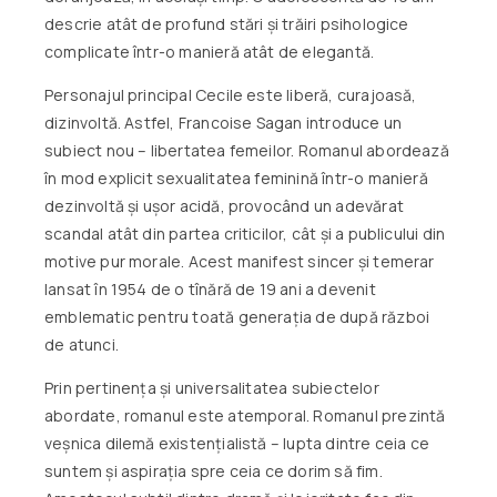
descrie atât de profund stări și trăiri psihologice
complicate într-o manieră atât de elegantă.
Personajul principal Cecile este liberă, curajoasă,
dizinvoltă. Astfel, Francoise Sagan introduce un
subiect nou – libertatea femeilor. Romanul abordează
în mod explicit sexualitatea feminină într-o manieră
dezinvoltă și ușor acidă, provocând un adevărat
scandal atât din partea criticilor, cât și a publicului din
motive pur morale. Acest manifest sincer și temerar
lansat în 1954 de o tînără de 19 ani a devenit
emblematic pentru toată generația de după război
de atunci.
Prin pertinența și universalitatea subiectelor
abordate, romanul este atemporal. Romanul prezintă
veșnica dilemă existențialistă – lupta dintre ceia ce
suntem și aspirația spre ceia ce dorim să fim.