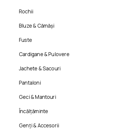
Rochii
Bluze & Cămăși
Fuste
Cardigane & Pulovere
Jachete & Sacouri
Pantaloni
Geci & Mantouri
Încălțăminte
Genți & Accesorii