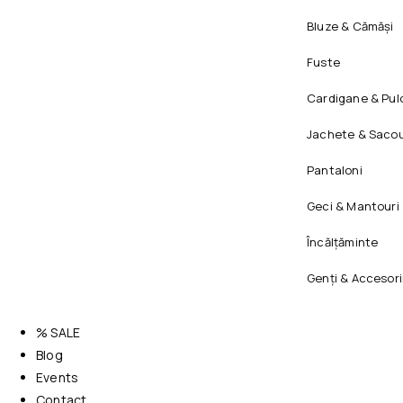
Bluze & Cămăși
Fuste
Cardigane & Pul
Jachete & Sacou
Pantaloni
Geci & Mantouri
Încălțăminte
Genți & Accesori
% SALE
Blog
Events
Contact