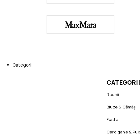
Categorii
CATEGORII
Rochii
Bluze & Cămăși
Fuste
Cardigane & Pul