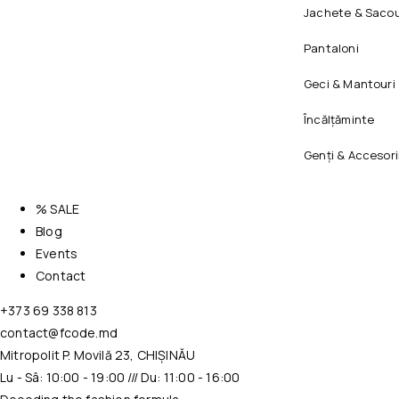
Jachete & Sacou
Pantaloni
Geci & Mantouri
Încălțăminte
Genți & Accesori
% SALE
Blog
Events
Contact
+373 69 338 813
contact@fcode.md
Mitropolit P. Movilă 23, CHIȘINĂU
Lu - Sâ: 10:00 - 19:00 /// Du: 11:00 - 16:00