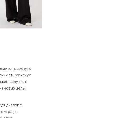
ремится вдохнуть
однимать женскую
ские силуэты с
й новую цель:
дя диалог с
с утра до