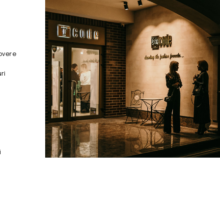
overe
ri
i