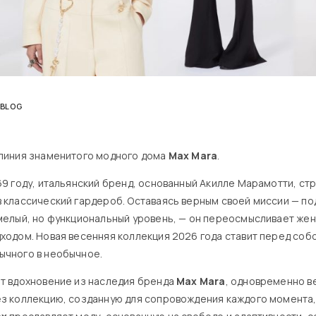
BLOG
линия знаменитого модного дома
Max Mara
.
69 году, итальянский бренд, основанный Акилле Марамотти, ст
 классический гардероб. Оставаясь верным своей миссии — п
мелый, но функциональный уровень, — он переосмысливает жен
ходом. Новая весенняя коллекция 2026 года ставит перед собо
ычного в необычное.
т вдохновение из наследия бренда
Max Mara
, одновременно ве
з коллекцию, созданную для сопровождения каждого момента, 