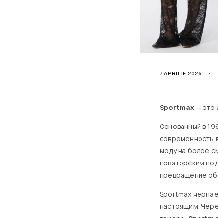
7 APRILIE 2026
Sportmax
— это 
Основанный в 19
современность в
моду на более с
новаторским под
превращение об
Sportmax черпае
настоящим. Чере