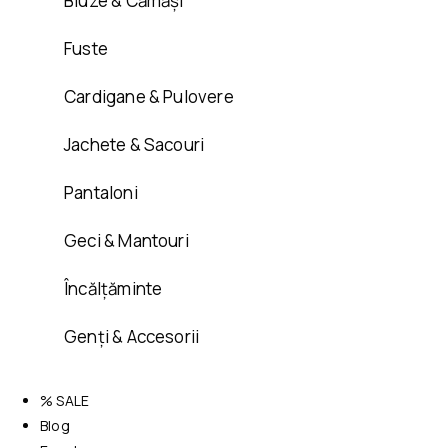
Bluze & Cămăși
Fuste
Cardigane & Pulovere
Jachete & Sacouri
Pantaloni
Geci & Mantouri
Încălțăminte
Genți & Accesorii
% SALE
Blog