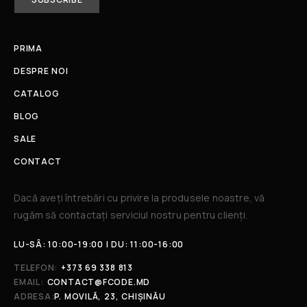
PRIMA
DESPRE NOI
CATALOG
BLOG
SALE
CONTACT
Dacă aveți întrebări cu privire la produsele noastre, vă
rugăm să contactați serviciul nostru pentru clienți.​
LU-SÂ: 10:00-19:00 | DU: 11:00-16:00
TELEFON:
+373 69 338 813
EMAIL:
CONTACT@FCODE.MD
ADRESA:
P. MOVILĂ, 23, CHIȘINĂU