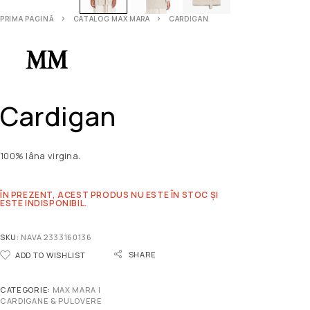
PRIMA PAGINĂ
CATALOG MAX MARA
CARDIGAN
Cardigan
100% lâna virgina.
ÎN PREZENT, ACEST PRODUS NU ESTE ÎN STOC ȘI
ESTE INDISPONIBIL.
SKU:
NAVA 2333160136
SHARE
ADD TO WISHLIST
CATEGORIE:
MAX MARA |
CARDIGANE & PULOVERE