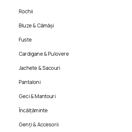
Rochii
Bluze & Cămăși
Fuste
Cardigane & Pulovere
Jachete & Sacouri
Pantaloni
Geci & Mantouri
Încălțăminte
Genți & Accesorii