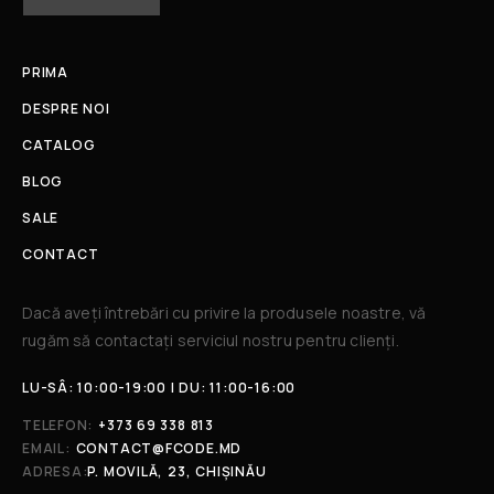
PRIMA
DESPRE NOI
CATALOG
BLOG
SALE
CONTACT
Dacă aveți întrebări cu privire la produsele noastre, vă
rugăm să contactați serviciul nostru pentru clienți.​
LU-SÂ: 10:00-19:00 | DU: 11:00-16:00
TELEFON:
+373 69 338 813
EMAIL:
CONTACT@FCODE.MD
ADRESA:
P. MOVILĂ, 23, CHIȘINĂU