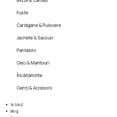
Bluze & Cămăși
Fuste
Cardigane & Pulovere
Jachete & Sacouri
Pantaloni
Geci & Mantouri
Încălțăminte
Genți & Accesorii
% SALE
Blog