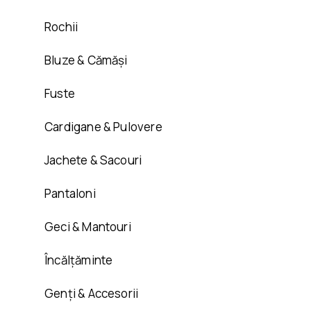
Rochii
Bluze & Cămăși
Fuste
Cardigane & Pulovere
Jachete & Sacouri
Pantaloni
Geci & Mantouri
Încălțăminte
Genți & Accesorii