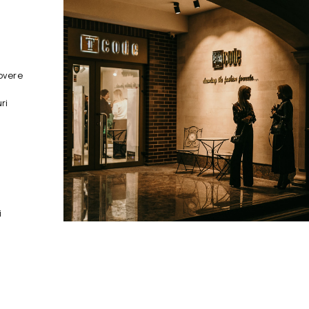
overe
ri
i