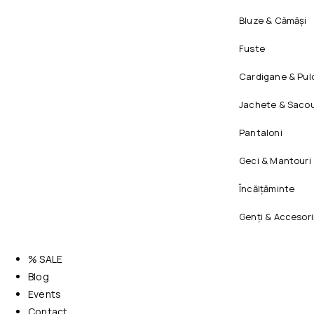
Bluze & Cămăși
Fuste
Cardigane & Pul
Jachete & Sacou
Pantaloni
Geci & Mantouri
Încălțăminte
Genți & Accesori
% SALE
Blog
Events
Contact