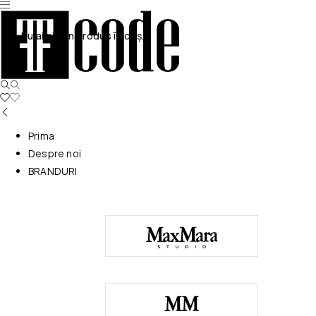
Nu ai niciun produs în coș.
Prima
Despre noi
BRANDURI