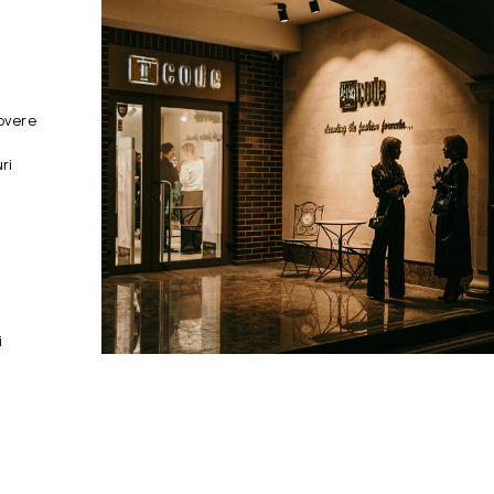
overe
ri
i