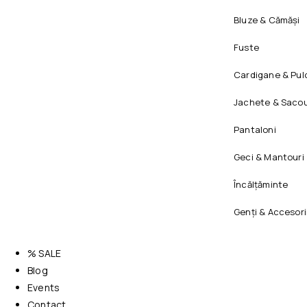
Bluze & Cămăși
Fuste
Cardigane & Pul
Jachete & Sacou
Pantaloni
Geci & Mantouri
Încălțăminte
Genți & Accesori
% SALE
Blog
Events
Contact