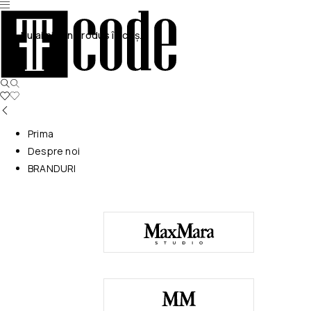
Nu ai niciun produs în coș.
Prima
Despre noi
BRANDURI