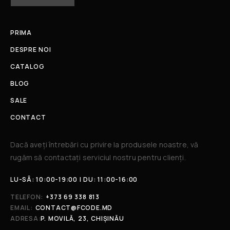
PRIMA
DESPRE NOI
CATALOG
BLOG
SALE
CONTACT
Dacă aveți întrebări cu privire la produsele noastre, vă
rugăm să contactați serviciul nostru pentru clienți.​
LU-SÂ: 10:00-19:00 | DU: 11:00-16:00
TELEFON:
+373 69 338 813
EMAIL:
CONTACT@FCODE.MD
ADRESA:
P. MOVILĂ, 23, CHIȘINĂU