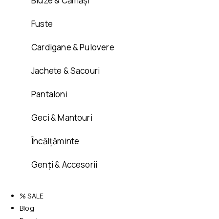
Bluze & Cămăși
Fuste
Cardigane & Pulovere
Jachete & Sacouri
Pantaloni
Geci & Mantouri
Încălțăminte
Genți & Accesorii
% SALE
Blog