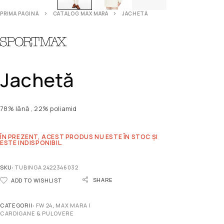
PRIMA PAGINĂ
CATALOG MAX MARA
JACHETĂ
Jachetă
78% lână , 22% poliamid
ÎN PREZENT, ACEST PRODUS NU ESTE ÎN STOC ȘI
ESTE INDISPONIBIL.
SKU:
TUBINGA 2422346032
SHARE
ADD TO WISHLIST
CATEGORII:
FW 24
,
MAX MARA |
CARDIGANE & PULOVERE