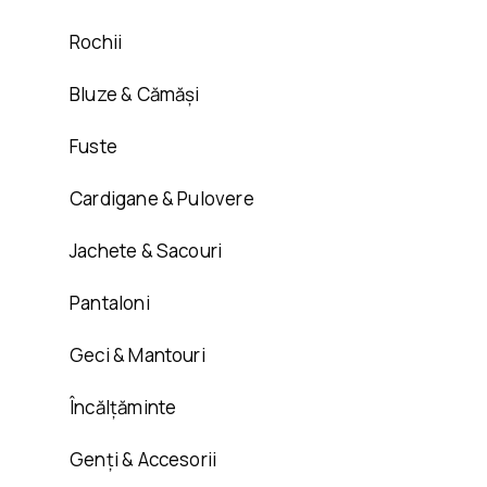
Rochii
Bluze & Cămăși
Fuste
Cardigane & Pulovere
Jachete & Sacouri
Pantaloni
Geci & Mantouri
Încălțăminte
Genți & Accesorii