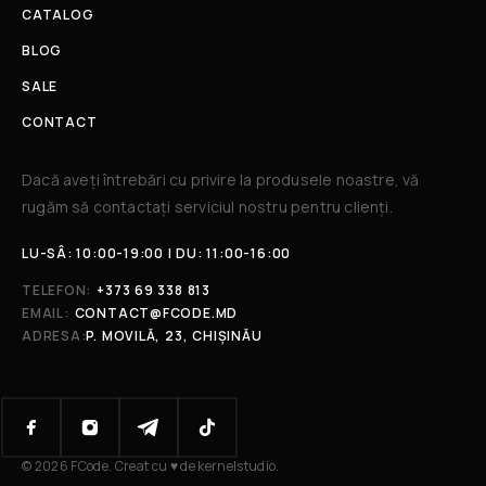
CATALOG
BLOG
SALE
CONTACT
Dacă aveți întrebări cu privire la produsele noastre, vă
rugăm să contactați serviciul nostru pentru clienți.​
LU-SÂ: 10:00-19:00 | DU: 11:00-16:00
TELEFON:
+373 69 338 813
EMAIL:
CONTACT@FCODE.MD
ADRESA:
P. MOVILĂ, 23, CHIȘINĂU
© 2026 FCode. Creat cu ♥ de kernelstudio.