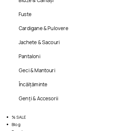
Bluze & Cămăși
Fuste
Cardigane & Pulovere
Jachete & Sacouri
Pantaloni
Geci & Mantouri
Încălțăminte
Genți & Accesorii
% SALE
Blog