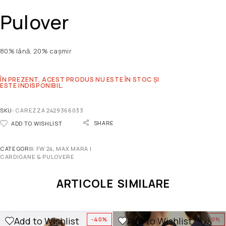
Pulover
80% lână, 20% cașmir
ÎN PREZENT, ACEST PRODUS NU ESTE ÎN STOC ȘI
ESTE INDISPONIBIL.
SKU:
CAREZZA 2429366033
SHARE
ADD TO WISHLIST
CATEGORII:
FW 24
,
MAX MARA |
CARDIGANE & PULOVERE
ARTICOLE SIMILARE
Add to Wishlist
Add to Wishlist
-40%
-40%