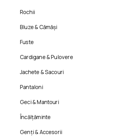
Rochii
Bluze & Cămăși
Fuste
Cardigane & Pulovere
Jachete & Sacouri
Pantaloni
Geci & Mantouri
Încălțăminte
Genți & Accesorii