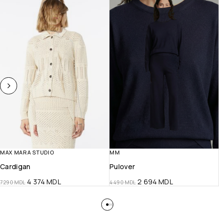
MAX MARA STUDIO
MM
Cardigan
Pulover
4 374
MDL
2 694
MDL
7 290
MDL
4 490
MDL