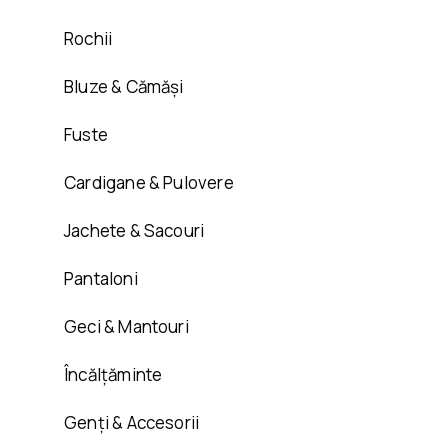
Rochii
Bluze & Cămăși
Fuste
Cardigane & Pulovere
Jachete & Sacouri
Pantaloni
Geci & Mantouri
Încălțăminte
Genți & Accesorii