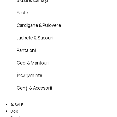
Bluze & Cămăși
Fuste
Cardigane & Pulovere
Jachete & Sacouri
Pantaloni
Geci & Mantouri
Încălțăminte
Genți & Accesorii
% SALE
Blog