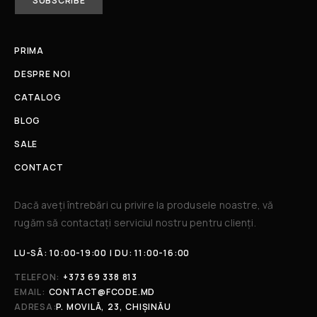
PRIMA
DESPRE NOI
CATALOG
BLOG
SALE
CONTACT
Dacă aveți întrebări cu privire la produsele noastre, vă
rugăm să contactați serviciul nostru pentru clienți.​
LU-SÂ: 10:00-19:00 | DU: 11:00-16:00
TELEFON:
+373 69 338 813
EMAIL:
CONTACT@FCODE.MD
ADRESA:
P. MOVILĂ, 23, CHIȘINĂU