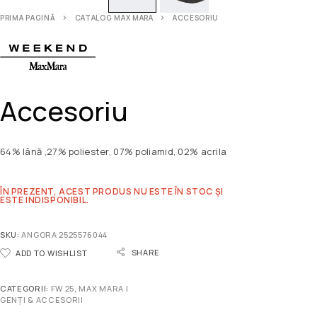
PRIMA PAGINĂ
CATALOG MAX MARA
ACCESORIU
Accesoriu
64% lână ,27% poliester, 07% poliamid, 02% acrila
ÎN PREZENT, ACEST PRODUS NU ESTE ÎN STOC ȘI
ESTE INDISPONIBIL.
SKU:
ANGORA 2525576044
SHARE
ADD TO WISHLIST
CATEGORII:
FW 25
,
MAX MARA |
GENȚI & ACCESORII