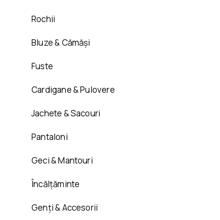
Rochii
Bluze & Cămăși
Fuste
Cardigane & Pulovere
Jachete & Sacouri
Pantaloni
Geci & Mantouri
Încălțăminte
Genți & Accesorii