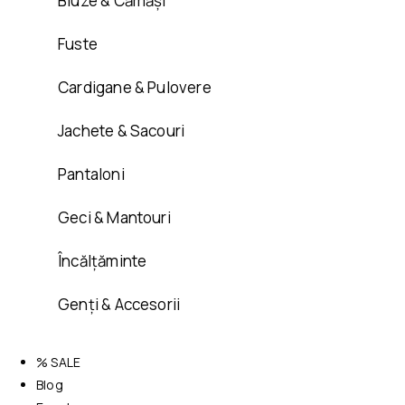
Bluze & Cămăși
Fuste
Cardigane & Pulovere
Jachete & Sacouri
Pantaloni
Geci & Mantouri
Încălțăminte
Genți & Accesorii
% SALE
Blog