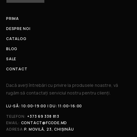
PRIMA
DESPRE NOI
CATALOG
BLOG
SALE
CONTACT
Dacă aveți întrebări cu privire la produsele noastre, vă
rugăm să contactați serviciul nostru pentru clienți.​
LU-SÂ: 10:00-19:00 | DU: 11:00-16:00
TELEFON:
+373 69 338 813
EMAIL:
CONTACT@FCODE.MD
ADRESA:
P. MOVILĂ, 23, CHIȘINĂU