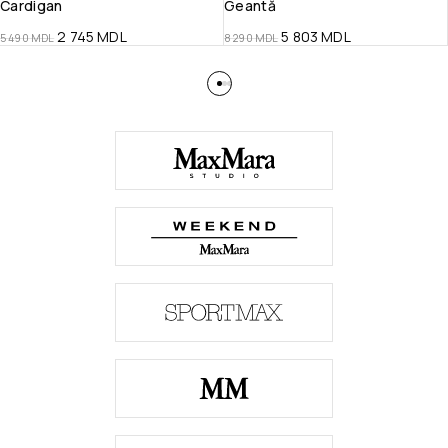
Cardigan
Geantă
2 745
MDL
5 803
MDL
5 490
MDL
8 290
MDL