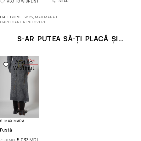
SHARE
ADD TO WISHLIST
CATEGORII:
FW 25
,
MAX MARA |
CARDIGANE & PULOVERE
S-AR PUTEA SĂ-ȚI PLACĂ ȘI…
Add to
-30%
Wishlist
S' MAX MARA
Fustă
5 033
MDL
7 190
MDL