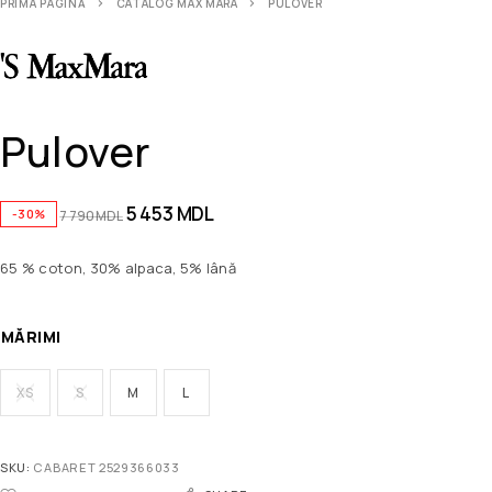
PRIMA PAGINĂ
CATALOG MAX MARA
PULOVER
Pulover
5 453
MDL
-30%
7 790
MDL
65 % coton, 30% alpaca, 5% lână
MĂRIMI
XS
S
M
L
SKU:
CABARET 2529366033