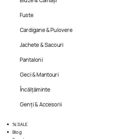
Bluze & Cămăși
Fuste
Cardigane & Pulovere
Jachete & Sacouri
Pantaloni
Geci & Mantouri
Încălțăminte
Genți & Accesorii
% SALE
Blog