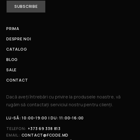
PRIMA
DESPRE NOI
CATALOG
BLOG
SALE
CONTACT
Dacă aveți întrebări cu privire la produsele noastre, vă
rugăm să contactați serviciul nostru pentru clienți.​
LU-SÂ: 10:00-19:00 | DU: 11:00-16:00
TELEFON:
+373 69 338 813
EMAIL:
CONTACT@FCODE.MD