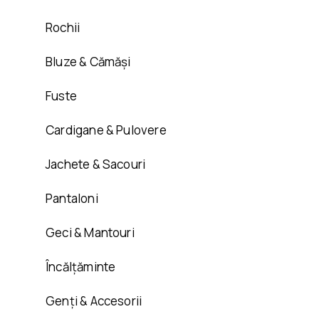
Rochii
Bluze & Cămăși
Fuste
Cardigane & Pulovere
Jachete & Sacouri
Pantaloni
Geci & Mantouri
Încălțăminte
Genți & Accesorii