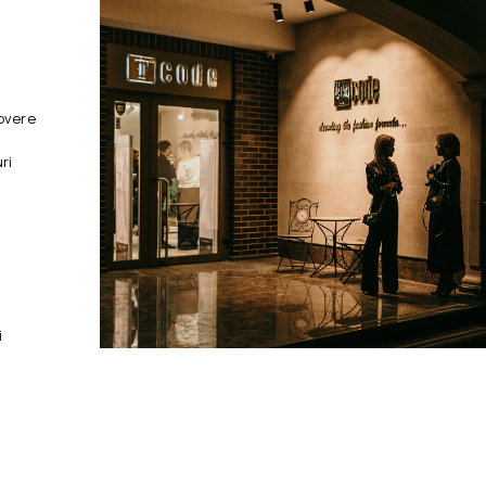
overe
ri
i