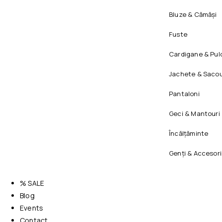
Bluze & Cămăși
Fuste
Cardigane & Pul
Jachete & Sacou
Pantaloni
Geci & Mantouri
Încălțăminte
Genți & Accesori
% SALE
Blog
Events
Contact