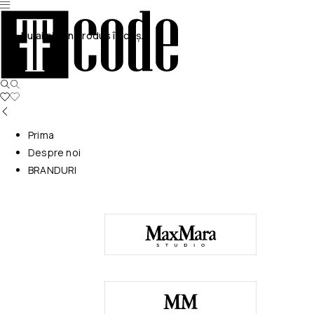
Nu ai niciun produs în coș.
Prima
Despre noi
BRANDURI