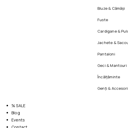
Bluze & Cămăși
Fuste
Cardigane & Pul
Jachete & Sacou
Pantaloni
Geci & Mantouri
Încălțăminte
Genți & Accesori
% SALE
Blog
Events
Contact