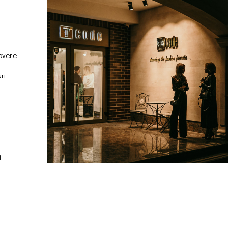
overe
ri
i