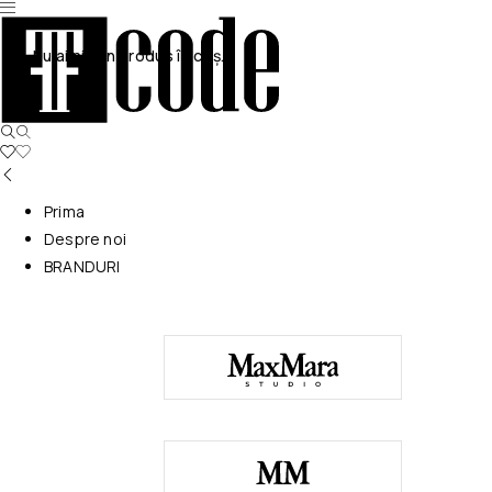
Nu ai niciun produs în coș.
Prima
Despre noi
BRANDURI