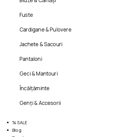
Bluze & Cămăși
Fuste
Cardigane & Pulovere
Jachete & Sacouri
Pantaloni
Geci & Mantouri
Încălțăminte
Genți & Accesorii
% SALE
Blog