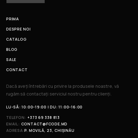
PRIMA
DESPRE NOI
CATALOG
BLOG
SALE
CONTACT
Dacă aveți întrebări cu privire la produsele noastre, vă
rugăm să contactați serviciul nostru pentru clienți.​
LU-SÂ: 10:00-19:00 | DU: 11:00-16:00
TELEFON:
+373 69 338 813
EMAIL:
CONTACT@FCODE.MD
ADRESA:
P. MOVILĂ, 23, CHIȘINĂU