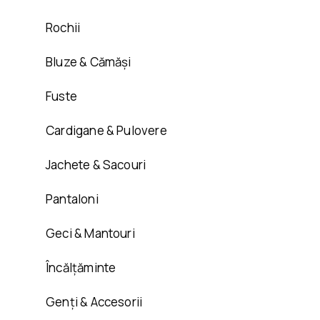
Rochii
Bluze & Cămăși
Fuste
Cardigane & Pulovere
Jachete & Sacouri
Pantaloni
Geci & Mantouri
Încălțăminte
Genți & Accesorii