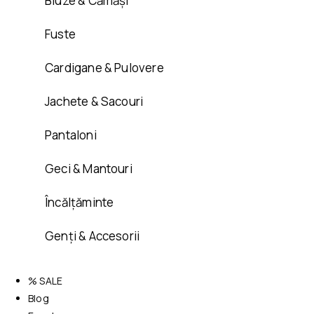
Bluze & Cămăși
Fuste
Cardigane & Pulovere
Jachete & Sacouri
Pantaloni
Geci & Mantouri
Încălțăminte
Genți & Accesorii
% SALE
Blog