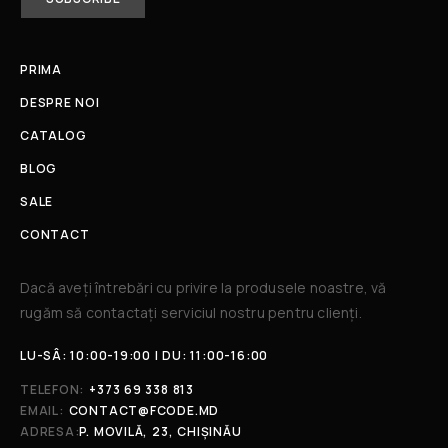
PRIMA
DESPRE NOI
CATALOG
BLOG
SALE
CONTACT
Dacă aveți întrebări cu privire la produsele noastre, vă
rugăm să contactați serviciul nostru pentru clienți.​
LU-SÂ: 10:00-19:00 | DU: 11:00-16:00
TELEFON:
+373 69 338 813
EMAIL:
CONTACT@FCODE.MD
ADRESA:
P. MOVILĂ, 23, CHIȘINĂU