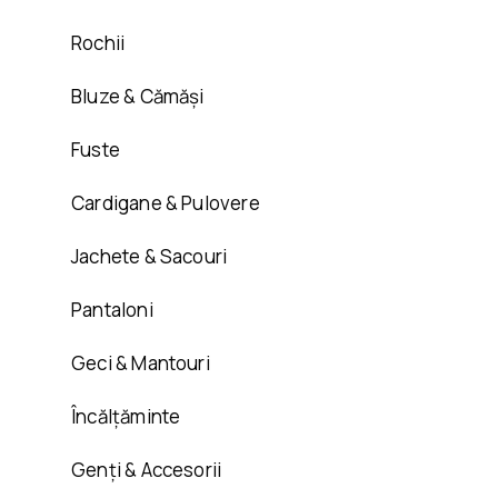
Rochii
Bluze & Cămăși
Fuste
Cardigane & Pulovere
Jachete & Sacouri
Pantaloni
Geci & Mantouri
Încălțăminte
Genți & Accesorii