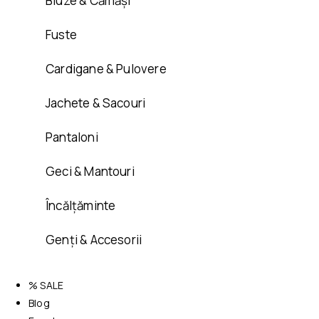
Bluze & Cămăși
Fuste
Cardigane & Pulovere
Jachete & Sacouri
Pantaloni
Geci & Mantouri
Încălțăminte
Genți & Accesorii
% SALE
Blog