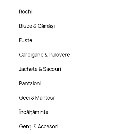
Rochii
Bluze & Cămăși
Fuste
Cardigane & Pulovere
Jachete & Sacouri
Pantaloni
Geci & Mantouri
Încălțăminte
Genți & Accesorii