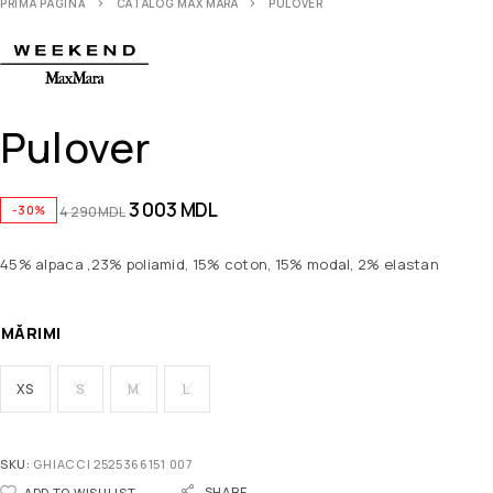
PRIMA PAGINĂ
CATALOG MAX MARA
PULOVER
Pulover
3 003
MDL
-30%
4 290
MDL
45% alpaca ,23% poliamid, 15% coton, 15% modal, 2% elastan
MĂRIMI
XS
S
M
L
SKU:
GHIACCI 2525366151 007
SHARE
ADD TO WISHLIST