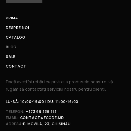
PRIMA
DESPRE NOI
CATALOG
BLOG
SALE
CONTACT
Dacă aveți întrebări cu privire la produsele noastre, vă
rugăm să contactați serviciul nostru pentru clienți.​
LU-SÂ: 10:00-19:00 | DU: 11:00-16:00
TELEFON:
+373 69 338 813
EMAIL:
CONTACT@FCODE.MD
ADRESA:
P. MOVILĂ, 23, CHIȘINĂU