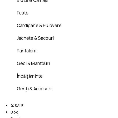
Bluze & Cămăși
Fuste
Cardigane & Pulovere
Jachete & Sacouri
Pantaloni
Geci & Mantouri
Încălțăminte
Genți & Accesorii
% SALE
Blog