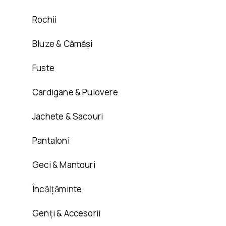
Rochii
Bluze & Cămăși
Fuste
Cardigane & Pulovere
Jachete & Sacouri
Pantaloni
Geci & Mantouri
Încălțăminte
Genți & Accesorii