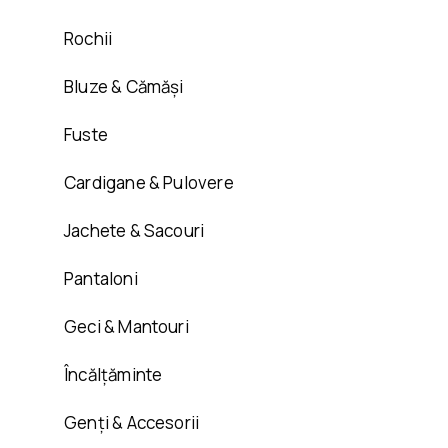
Rochii
Bluze & Cămăși
Fuste
Cardigane & Pulovere
Jachete & Sacouri
Pantaloni
Geci & Mantouri
Încălțăminte
Genți & Accesorii