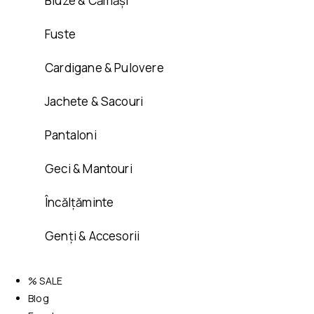
Bluze & Cămăși
Fuste
Cardigane & Pulovere
Jachete & Sacouri
Pantaloni
Geci & Mantouri
Încălțăminte
Genți & Accesorii
% SALE
Blog