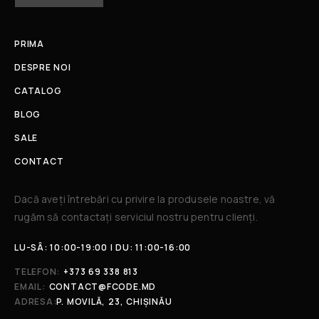
PRIMA
DESPRE NOI
CATALOG
BLOG
SALE
CONTACT
Dacă aveți întrebări cu privire la produsele noastre, vă
rugăm să contactați serviciul nostru pentru clienți.​
LU-SÂ: 10:00-19:00 | DU: 11:00-16:00
TELEFON:
+373 69 338 813
EMAIL:
CONTACT@FCODE.MD
ADRESA:
P. MOVILĂ, 23, CHIȘINĂU