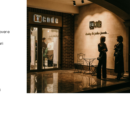
overe
ri
i