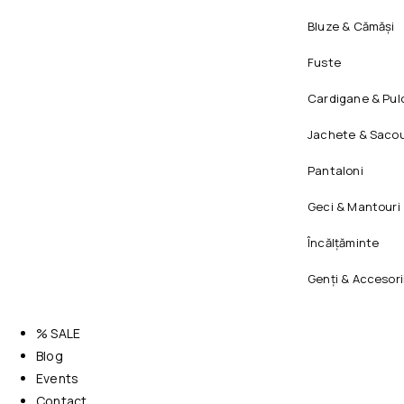
Bluze & Cămăși
Fuste
Cardigane & Pul
Jachete & Sacou
Pantaloni
Geci & Mantouri
Încălțăminte
Genți & Accesori
% SALE
Blog
Events
Contact