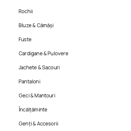
Rochii
Bluze & Cămăși
Fuste
Cardigane & Pulovere
Jachete & Sacouri
Pantaloni
Geci & Mantouri
Încălțăminte
Genți & Accesorii