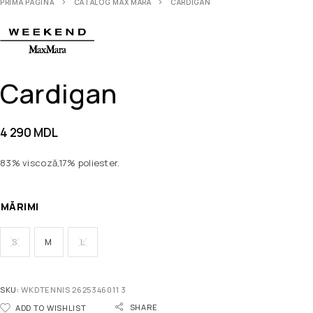
PRIMA PAGINĂ
CATALOG MAX MARA
CARDIGAN
Cardigan
4 290
MDL
83% viscoză,17% poliester.
MĂRIMI
S
M
L
SKU:
WKDTENNIS 2625346011 3
SHARE
ADD TO WISHLIST