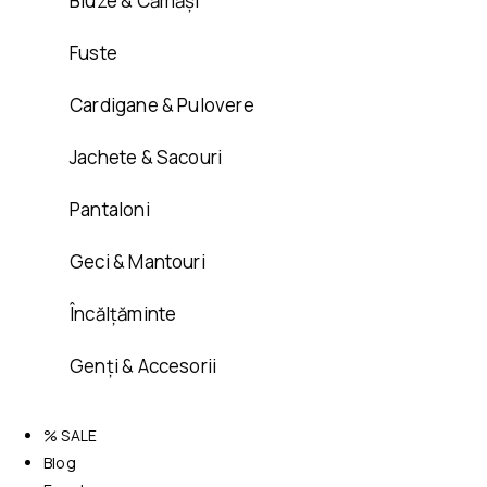
Bluze & Cămăși
Fuste
Cardigane & Pulovere
Jachete & Sacouri
Pantaloni
Geci & Mantouri
Încălțăminte
Genți & Accesorii
% SALE
Blog