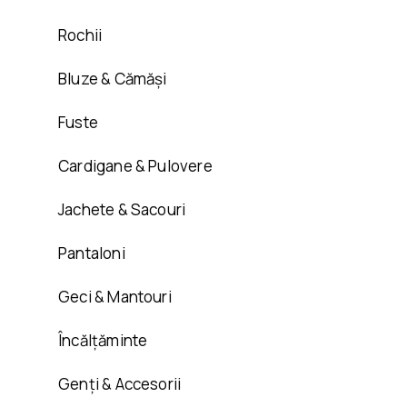
Rochii
Bluze & Cămăși
Fuste
Cardigane & Pulovere
Jachete & Sacouri
Pantaloni
Geci & Mantouri
Încălțăminte
Genți & Accesorii