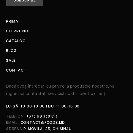
PRIMA
DESPRE NOI
CATALOG
BLOG
SALE
CONTACT
Dacă aveți întrebări cu privire la produsele noastre, vă
rugăm să contactați serviciul nostru pentru clienți.​
LU-SÂ: 10:00-19:00 | DU: 11:00-16:00
TELEFON:
+373 69 338 813
EMAIL:
CONTACT@FCODE.MD
ADRESA:
P. MOVILĂ, 23, CHIȘINĂU