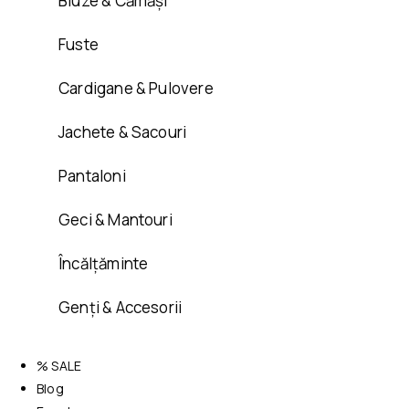
Bluze & Cămăși
Fuste
Cardigane & Pulovere
Jachete & Sacouri
Pantaloni
Geci & Mantouri
Încălțăminte
Genți & Accesorii
% SALE
Blog