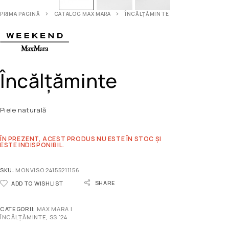
PRIMA PAGINĂ
CATALOG MAX MARA
ÎNCĂLȚĂMINTE
Încălțăminte
Piele naturală
ÎN PREZENT, ACEST PRODUS NU ESTE ÎN STOC ȘI
ESTE INDISPONIBIL.
SKU:
MONVISO 24155211156
SHARE
ADD TO WISHLIST
CATEGORII:
MAX MARA |
ÎNCĂLȚĂMINTE
,
SS '24