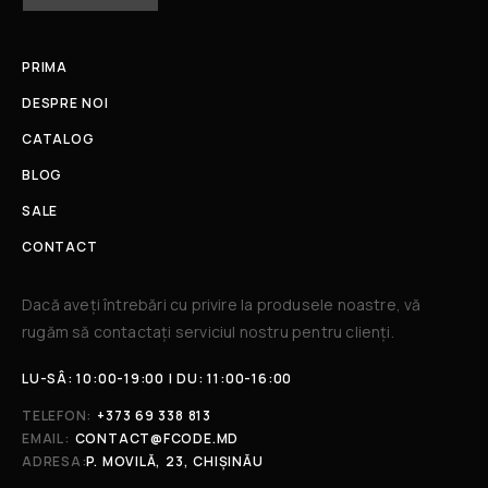
PRIMA
DESPRE NOI
CATALOG
BLOG
SALE
CONTACT
Dacă aveți întrebări cu privire la produsele noastre, vă
rugăm să contactați serviciul nostru pentru clienți.​
LU-SÂ: 10:00-19:00 | DU: 11:00-16:00
TELEFON:
+373 69 338 813
EMAIL:
CONTACT@FCODE.MD
ADRESA:
P. MOVILĂ, 23, CHIȘINĂU