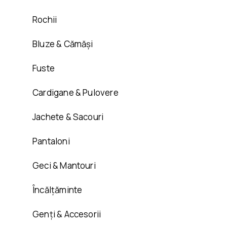
Rochii
Bluze & Cămăși
Fuste
Cardigane & Pulovere
Jachete & Sacouri
Pantaloni
Geci & Mantouri
Încălțăminte
Genți & Accesorii