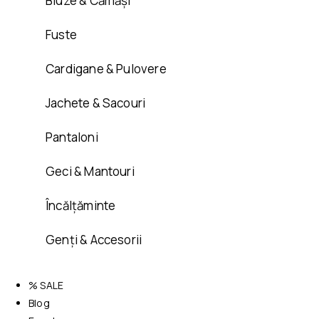
Bluze & Cămăși
Fuste
Cardigane & Pulovere
Jachete & Sacouri
Pantaloni
Geci & Mantouri
Încălțăminte
Genți & Accesorii
% SALE
Blog