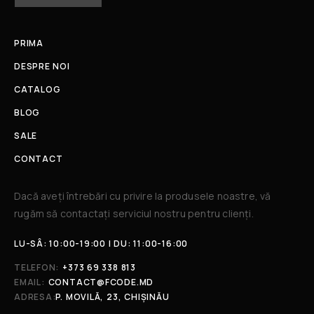
PRIMA
DESPRE NOI
CATALOG
BLOG
SALE
CONTACT
Dacă aveți întrebări cu privire la produsele noastre, vă
rugăm să contactați serviciul nostru pentru clienți.​
LU-SÂ: 10:00-19:00 | DU: 11:00-16:00
TELEFON:
+373 69 338 813
EMAIL:
CONTACT@FCODE.MD
ADRESA:
P. MOVILĂ, 23, CHIȘINĂU