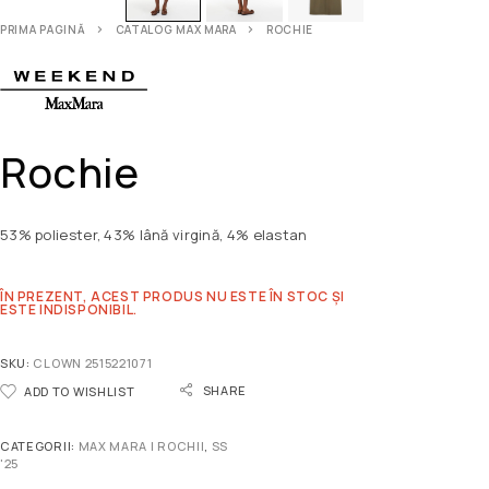
PRIMA PAGINĂ
CATALOG MAX MARA
ROCHIE
Rochie
53% poliester, 43% lână virgină, 4% elastan
ÎN PREZENT, ACEST PRODUS NU ESTE ÎN STOC ȘI
ESTE INDISPONIBIL.
SKU:
CLOWN 2515221071
SHARE
ADD TO WISHLIST
CATEGORII:
MAX MARA | ROCHII
,
SS
'25