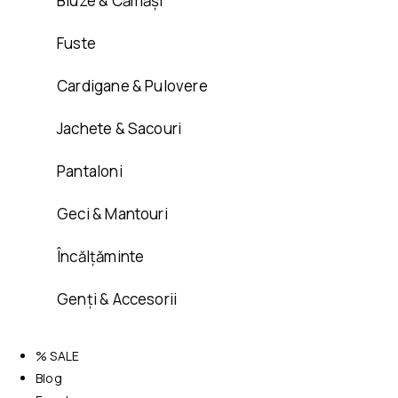
Bluze & Cămăși
Fuste
Cardigane & Pulovere
Jachete & Sacouri
Pantaloni
Geci & Mantouri
Încălțăminte
Genți & Accesorii
% SALE
Blog