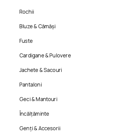
Rochii
Bluze & Cămăși
Fuste
Cardigane & Pulovere
Jachete & Sacouri
Pantaloni
Geci & Mantouri
Încălțăminte
Genți & Accesorii