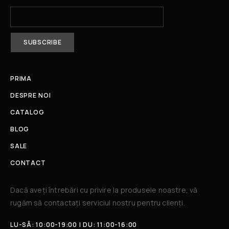
PRIMA
DESPRE NOI
CATALOG
BLOG
SALE
CONTACT
Dacă aveți întrebări cu privire la produsele noastre, vă
rugăm să contactați serviciul nostru pentru clienți.​
LU-SÂ: 10:00-19:00 | DU: 11:00-16:00