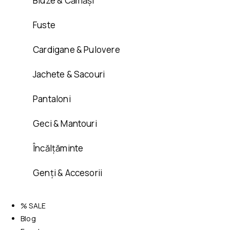
Bluze & Cămăși
Fuste
Cardigane & Pulovere
Jachete & Sacouri
Pantaloni
Geci & Mantouri
Încălțăminte
Genți & Accesorii
% SALE
Blog