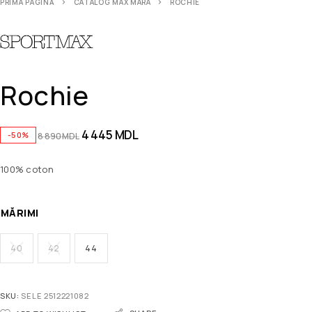
PRIMA PAGINĂ
CATALOG MAX MARA
ROCHIE
Rochie
4 445
MDL
-50%
8 890
MDL
100% coton
MĂRIMI
40
42
44
SKU:
SELE 2512221082