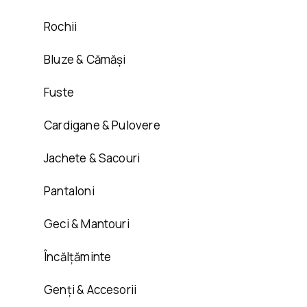
Rochii
Bluze & Cămăși
Fuste
Cardigane & Pulovere
Jachete & Sacouri
Pantaloni
Geci & Mantouri
Încălțăminte
Genți & Accesorii