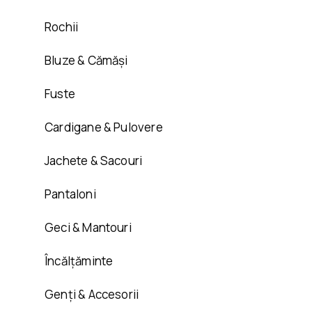
Rochii
Bluze & Cămăși
Fuste
Cardigane & Pulovere
Jachete & Sacouri
Pantaloni
Geci & Mantouri
Încălțăminte
Genți & Accesorii