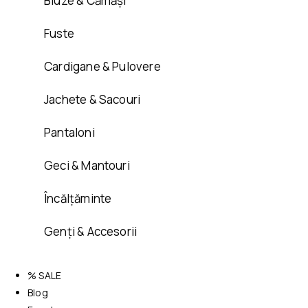
Bluze & Cămăși
Fuste
Cardigane & Pulovere
Jachete & Sacouri
Pantaloni
Geci & Mantouri
Încălțăminte
Genți & Accesorii
% SALE
Blog