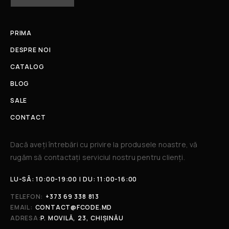
PRIMA
DESPRE NOI
CATALOG
BLOG
SALE
CONTACT
Dacă aveți întrebări cu privire la produsele noastre, vă
rugăm să contactați serviciul nostru pentru clienți.​
LU-SÂ: 10:00-19:00 | DU: 11:00-16:00
TELEFON:
+373 69 338 813
EMAIL:
CONTACT@FCODE.MD
ADRESA:
P. MOVILĂ, 23, CHIȘINĂU