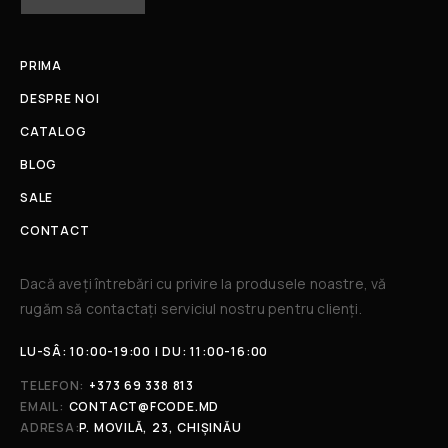
PRIMA
DESPRE NOI
CATALOG
BLOG
SALE
CONTACT
Dacă aveți întrebări cu privire la produsele noastre, vă
rugăm să contactați serviciul nostru pentru clienți.​
LU-SÂ: 10:00-19:00 | DU: 11:00-16:00
TELEFON:
+373 69 338 813
EMAIL:
CONTACT@FCODE.MD
ADRESA:
P. MOVILĂ, 23, CHIȘINĂU