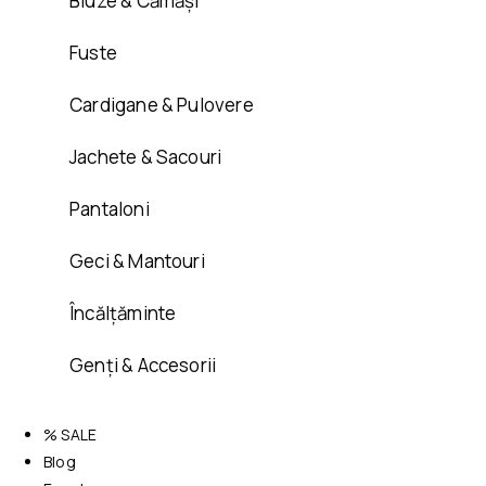
Bluze & Cămăși
Fuste
Cardigane & Pulovere
Jachete & Sacouri
Pantaloni
Geci & Mantouri
Încălțăminte
Genți & Accesorii
% SALE
Blog