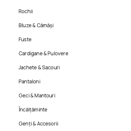
Rochii
Bluze & Cămăși
Fuste
Cardigane & Pulovere
Jachete & Sacouri
Pantaloni
Geci & Mantouri
Încălțăminte
Genți & Accesorii