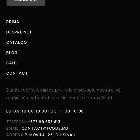
PRIMA
DESPRE NOI
CATALOG
BLOG
SALE
CONTACT
Dacă aveți întrebări cu privire la produsele noastre, vă
rugăm să contactați serviciul nostru pentru clienți.​
LU-SÂ: 10:00-19:00 | DU: 11:00-16:00
TELEFON:
+373 69 338 813
EMAIL:
CONTACT@FCODE.MD
ADRESA:
P. MOVILĂ, 23, CHIȘINĂU