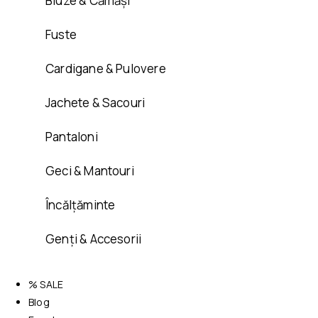
Bluze & Cămăși
Fuste
Cardigane & Pulovere
Jachete & Sacouri
Pantaloni
Geci & Mantouri
Încălțăminte
Genți & Accesorii
% SALE
Blog