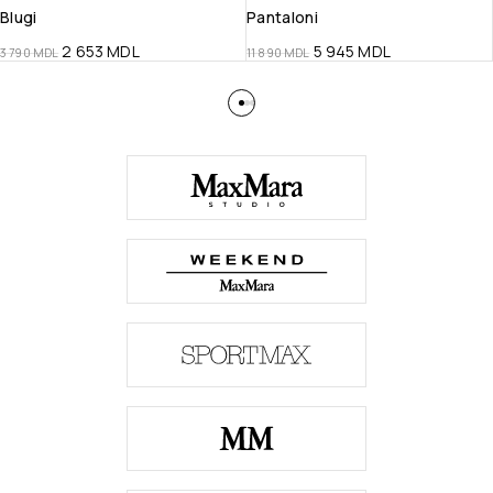
Blugi
Pantaloni
2 653
MDL
5 945
MDL
3 790
MDL
11 890
MDL