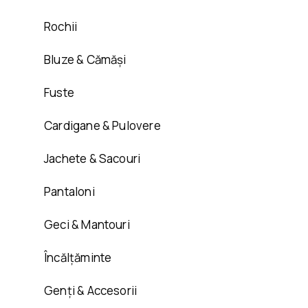
Rochii
Bluze & Cămăși
Fuste
Cardigane & Pulovere
Jachete & Sacouri
Pantaloni
Geci & Mantouri
Încălțăminte
Genți & Accesorii