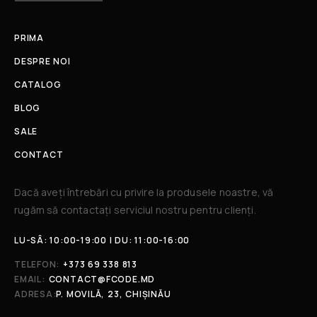
PRIMA
DESPRE NOI
CATALOG
BLOG
SALE
CONTACT
Dacă aveți întrebări cu privire la produsele noastre, vă
rugăm să contactați serviciul nostru pentru clienți.​
LU-SÂ: 10:00-19:00 | DU: 11:00-16:00
TELEFON:
+373 69 338 813
EMAIL:
CONTACT@FCODE.MD
ADRESA:
P. MOVILĂ, 23, CHIȘINĂU