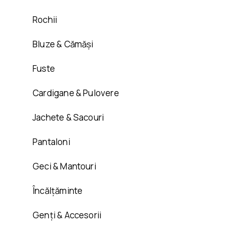
Rochii
Bluze & Cămăși
Fuste
Cardigane & Pulovere
Jachete & Sacouri
Pantaloni
Geci & Mantouri
Încălțăminte
Genți & Accesorii