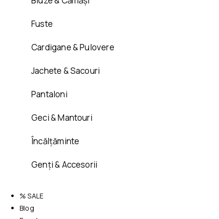
Bluze & Cămăși
Fuste
Cardigane & Pulovere
Jachete & Sacouri
Pantaloni
Geci & Mantouri
Încălțăminte
Genți & Accesorii
% SALE
Blog